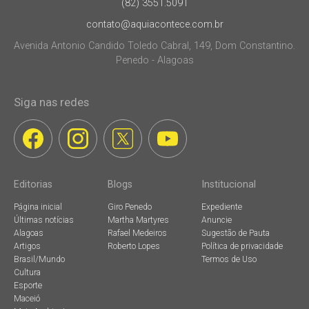
(82) 3551.5091
contato@aquiacontece.com.br
Avenida Antonio Candido Toledo Cabral, 149, Dom Constantino.
Penedo - Alagoas
Siga nas redes
Editorias
Blogs
Institucional
Página inicial
Giro Penedo
Expediente
Últimas notícias
Martha Martyres
Anuncie
Alagoas
Rafael Medeiros
Sugestão de Pauta
Artigos
Roberto Lopes
Política de privacidade
Brasil/Mundo
Termos de Uso
Cultura
Esporte
Maceió