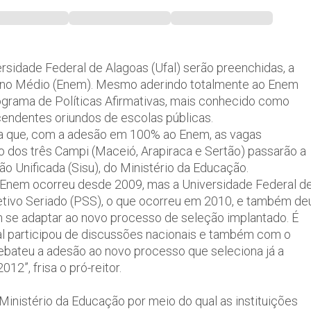
sidade Federal de Alagoas (Ufal) serão preenchidas, a
nsino Médio (Enem). Mesmo aderindo totalmente ao Enem
ograma de Políticas Afirmativas, mais conhecido como
cendentes oriundos de escolas públicas.
rma que, com a adesão em 100% ao Enem, as vagas
 dos três Campi (Maceió, Arapiraca e Sertão) passarão a
o Unificada (Sisu), do Ministério da Educação.
lo Enem ocorreu desde 2009, mas a Universidade Federal d
etivo Seriado (PSS), o que ocorreu em 2010, e também de
se adaptar ao novo processo de seleção implantado. É
al participou de discussões nacionais e também com o
bateu a adesão ao novo processo que seleciona já a
12”, frisa o pró-reitor.
inistério da Educação por meio do qual as instituições