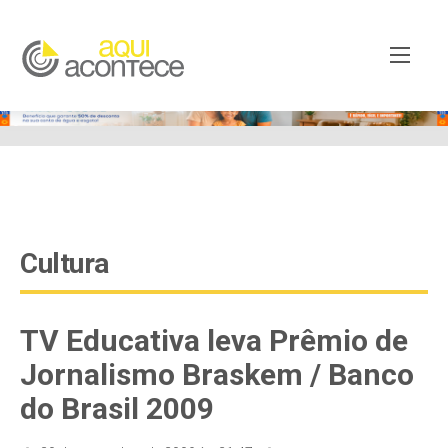
google-site-verification=EjSe5c8YipkwGd6E7NrnqocbcNz-
Xy8lpYSLnxw-AX8 google-site-verification:
googleb82de9a22cec23e8.html
Cultura
TV Educativa leva Prêmio de
Jornalismo Braskem / Banco
do Brasil 2009