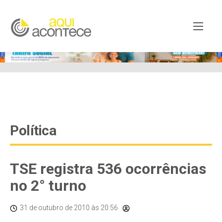
google-site-verification=EjSe5c8YipkwGd6E7NrnqocbcNz-
Xy8lpYSLnxw-AX8 google-site-verification:
googleb82de9a22cec23e8.html
Política
TSE registra 536 ocorrências
no 2° turno
31 de outubro de 2010
às 20:56