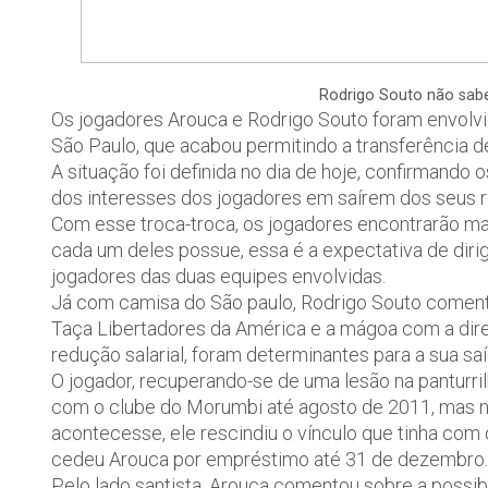
Rodrigo Souto não sab
Os jogadores Arouca e Rodrigo Souto foram envolv
São Paulo, que acabou permitindo a transferência de
A situação foi definida no dia de hoje, confirmando
dos interesses dos jogadores em saírem dos seus r
Com esse troca-troca, os jogadores encontrarão ma
cada um deles possue, essa é a expectativa de diri
jogadores das duas equipes envolvidas.
Já com camisa do São paulo, Rodrigo Souto comento
Taça Libertadores da América e a mágoa com a diret
redução salarial, foram determinantes para a sua saí
O jogador, recuperando-se de uma lesão na panturrilh
com o clube do Morumbi até agosto de 2011, mas n
acontecesse, ele rescindiu o vínculo que tinha com
cedeu Arouca por empréstimo até 31 de dezembro.
Pelo lado santista, Arouca comentou sobre a possib