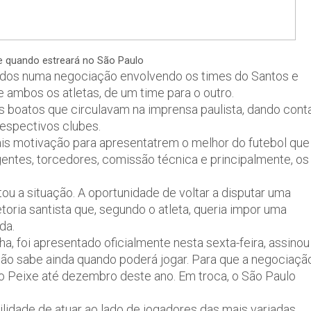
e quando estreará no São Paulo
idos numa negociação envolvendo os times do Santos e
 ambos os atletas, de um time para o outro.
 os boatos que circulavam na imprensa paulista, dando cont
espectivos clubes.
is motivação para apresentatrem o melhor do futebol que
gentes, torcedores, comissão técnica e principalmente, os
u a situação. A oportunidade de voltar a disputar uma
oria santista que, segundo o atleta, queria impor uma
da.
a, foi apresentado oficialmente nesta sexta-feira, assinou
ão sabe ainda quando poderá jogar. Para que a negociaçã
 o Peixe até dezembro deste ano. Em troca, o São Paulo
ilidade de atuar ao lado de jogadores das mais variadas