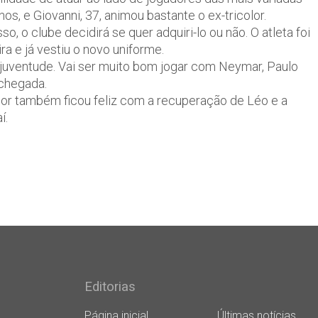
s, e Giovanni, 37, animou bastante o ex-tricolor.
o, o clube decidirá se quer adquiri-lo ou não. O atleta foi
a e já vestiu o novo uniforme.
 juventude. Vai ser muito bom jogar com Neymar, Paulo
 chegada.
ior também ficou feliz com a recuperação de Léo e a
í.
Editorias
Página inicial
Últimas notícias