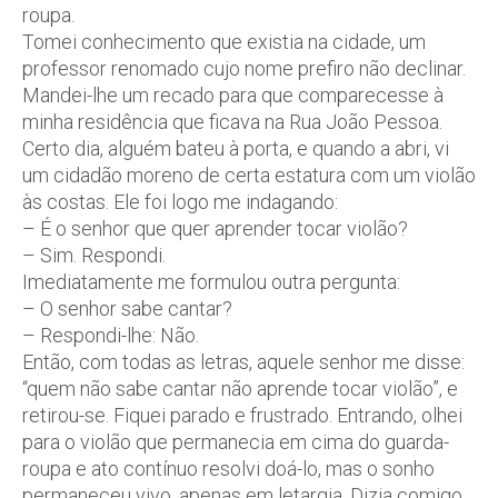
roupa.
Tomei conhecimento que existia na cidade, um
professor renomado cujo nome prefiro não declinar.
Mandei-lhe um recado para que comparecesse à
minha residência que ficava na Rua João Pessoa.
Certo dia, alguém bateu à porta, e quando a abri, vi
um cidadão moreno de certa estatura com um violão
às costas. Ele foi logo me indagando:
– É o senhor que quer aprender tocar violão?
– Sim. Respondi.
Imediatamente me formulou outra pergunta:
– O senhor sabe cantar?
– Respondi-lhe: Não.
Então, com todas as letras, aquele senhor me disse:
“quem não sabe cantar não aprende tocar violão”, e
retirou-se. Fiquei parado e frustrado. Entrando, olhei
para o violão que permanecia em cima do guarda-
roupa e ato contínuo resolvi doá-lo, mas o sonho
permaneceu vivo, apenas em letargia. Dizia comigo