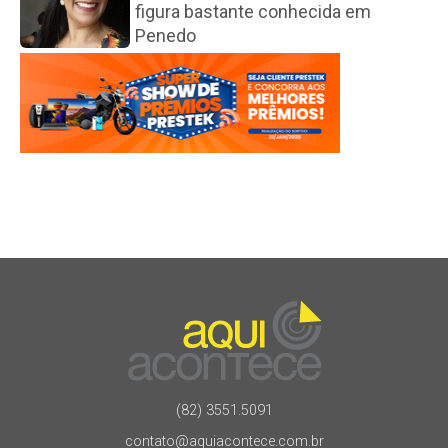
figura bastante conhecida em
Penedo
(82) 3551.5091
contato@aquiacontece.com.br