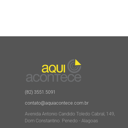
(82) 3551.5091
contato@aquiacontece.com.br
Avenida Antonio Candido Toledo Cabral, 149,
Dom Constantino. Penedo - Alagoas