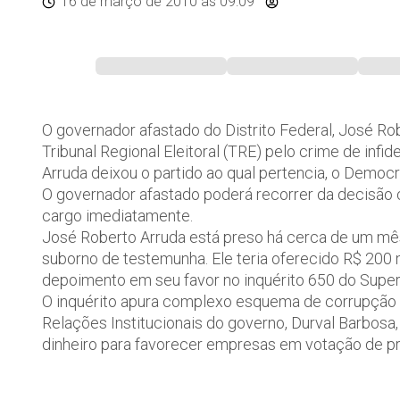
16 de março de 2010
às 09:09
O governador afastado do Distrito Federal, José Rob
Tribunal Regional Eleitoral (TRE) pelo crime de infid
Arruda deixou o partido ao qual pertencia, o Democ
O governador afastado poderá recorrer da decisão 
cargo imediatamente.
José Roberto Arruda está preso há cerca de um mês
suborno de testemunha. Ele teria oferecido R$ 200 
depoimento em seu favor no inquérito 650 do Superi
O inquérito apura complexo esquema de corrupção n
Relações Institucionais do governo, Durval Barbosa,
dinheiro para favorecer empresas em votação de pr