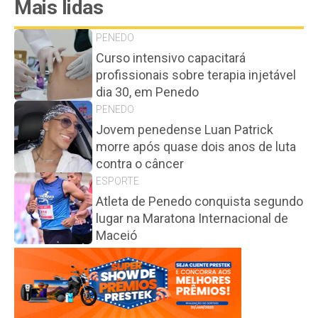
Mais lidas
PENEDO
Curso intensivo capacitará
profissionais sobre terapia injetável
dia 30, em Penedo
PENEDO
Jovem penedense Luan Patrick
morre após quase dois anos de luta
contra o câncer
ESPORTE
Atleta de Penedo conquista segundo
lugar na Maratona Internacional de
Maceió