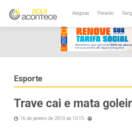
Alagoas
Penedo
Serg
Esporte
Trave cai e mata gole
16 de janeiro de 2010
às 10:15