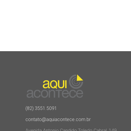
(82) 3551.5091
contato@aquiacontece.com.br
Avenida Antonio Candido Toledo Cabral, 149,