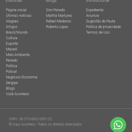
Editorias
Blogs
Institucional
Página inicial
Giro Penedo
Expediente
Últimas notícias
Martha Martyres
Anuncie
Alagoas
Rafael Medeiros
Sugestão de Pauta
Artigos
Roberto Lopes
Política de privacidade
Brasil/Mundo
Termos de Uso
Cultura
Esporte
Maceió
Meio Ambiente
Penedo
Política
Policial
Negócios/Economia
Sergipe
Blogs
Você Acontece
CNPJ: 09.570.693/0001-22
© Aqui Acontece - Todos os direitos reservados