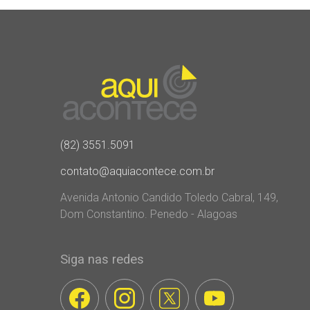
(82) 3551.5091
contato@aquiacontece.com.br
Avenida Antonio Candido Toledo Cabral, 149,
Dom Constantino. Penedo - Alagoas
Siga nas redes