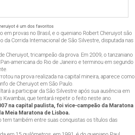
eruiyot é um dos favoritos
o em provas no Brasil, e o queniano Robert Cheruiyot são
o da Corrida Internacional de São Silvestre, disputada nas
l de Cheruiyot, tricampeão da prova. Em 2009, o tanzaniano
a Pan-americana do Rio de Janeiro e terminou em segundo
nte.
rotou na prova realizada na capital mineira, aparece como
iunfo de Cheruiyot em São Paulo.
ará a participar da São Silvestre após sua ausência em
Kwambai, que tentará repetir o feito neste ano.
07 na capital paulista, foi vice-campeão da Maratona
 da Meia Maratona de Lisboa.
o tem também entre suas conquistas os títulos das
ada em 15 quilômetros, em 1991, é do queniano Paul