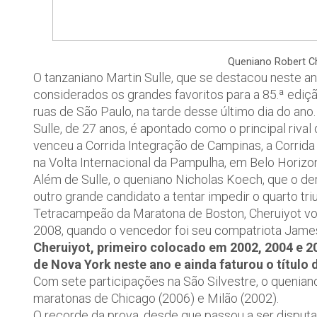
Queniano Robert Ch
O tanzaniano Martin Sulle, que se destacou neste an
considerados os grandes favoritos para a 85.ª ediçã
ruas de São Paulo, na tarde desse último dia do ano.
Sulle, de 27 anos, é apontado como o principal riva
venceu a Corrida Integração de Campinas, a Corrid
na Volta Internacional da Pampulha, em Belo Horizo
Além de Sulle, o queniano Nicholas Koech, que o der
outro grande candidato a tentar impedir o quarto tr
Tetracampeão da Maratona de Boston, Cheruiyot volt
2008, quando o vencedor foi seu compatriota James 
Cheruiyot, primeiro colocado em 2002, 2004 e 20
de Nova York neste ano e ainda faturou o título
Com sete participações na São Silvestre, o quenian
maratonas de Chicago (2006) e Milão (2002).
O recorde da prova, desde que passou a ser disput