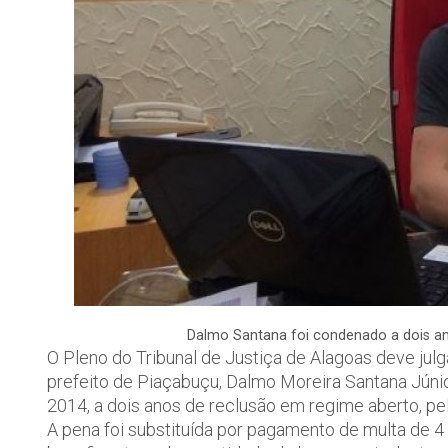
Dalmo Santana foi condenado a dois ano
O Pleno do Tribunal de Justiça de Alagoas deve jul
prefeito de Piaçabuçu, Dalmo Moreira Santana Júni
2014, a dois anos de reclusão em regime aberto, pel
A pena foi substituída por pagamento de multa de 4