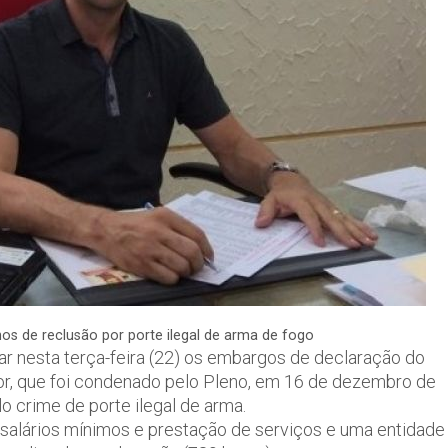
s de reclusão por porte ilegal de arma de fogo
gar nesta terça-feira (22) os embargos de declaração do
or, que foi condenado pelo Pleno, em 16 de dezembro de
o crime de porte ilegal de arma.
 salários mínimos e prestação de serviços e uma entidade