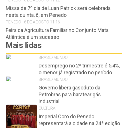
PENEDO - 6 DE AGOSTO 11:22
Missa de 7º dia de Luan Patrick será celebrada
nesta quinta, 6, em Penedo
PENEDO - 6 DE AGOSTO 11:16
Feira da Agricultura Familiar no Conjunto Mata
Atlântica é um sucesso
Mais lidas
BRASIL/MUNDO
Desemprego no 2º trimestre é 5,4%,
o menor já registrado no período
BRASIL/MUNDO
Governo libera gasoduto da
Petrobras para baratear gás
industrial
CULTURA
Imperial Coro do Penedo
representará a cidade na 24ª edição