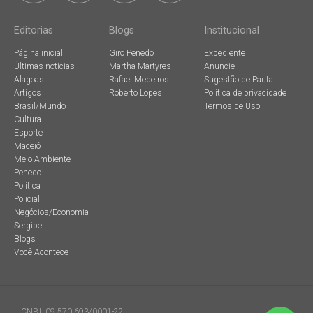
Editorias
Blogs
Institucional
Página inicial
Giro Penedo
Expediente
Últimas notícias
Martha Martyres
Anuncie
Alagoas
Rafael Medeiros
Sugestão de Pauta
Artigos
Roberto Lopes
Política de privacidade
Brasil/Mundo
Termos de Uso
Cultura
Esporte
Maceió
Meio Ambiente
Penedo
Política
Policial
Negócios/Economia
Sergipe
Blogs
Você Acontece
CNPJ: 09.570.693/0001-22