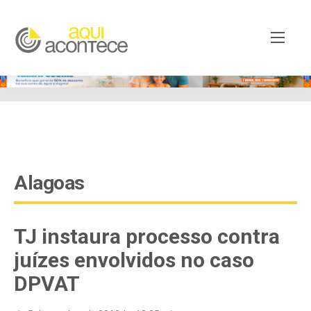
google-site-verification=EjSe5c8YipkwGd6E7NrnqocbcNz-
Xy8lpYSLnxw-AX8 google-site-verification:
googleb82de9a22cec23e8.html
Alagoas
TJ instaura processo contra
juízes envolvidos no caso
DPVAT