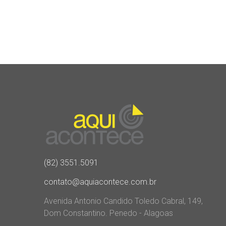
(82) 3551.5091
contato@aquiacontece.com.br
Avenida Antonio Candido Toledo Cabral, 149,
Dom Constantino. Penedo - Alagoas