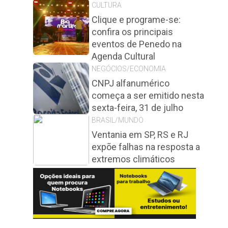
CULTURA
Clique e programe-se:
confira os principais
eventos de Penedo na
Agenda Cultural
NEGÓCIOS/ECONOMIA
CNPJ alfanumérico
começa a ser emitido nesta
sexta-feira, 31 de julho
BRASIL/MUNDO
Ventania em SP, RS e RJ
expõe falhas na resposta a
extremos climáticos