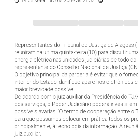
14 de setembro de 2009
às 21:53
Representantes do Tribunal de Justiça de Alagoas 
reuniram na última quinta-feira (10) para discutir u
energia elétrica nas unidades judiciárias de todo d
representante do Conselho Nacional de Justiça (CN
O objetivo principal da parceria é evitar que o forne
interior do Estado, danifique aparelhos eletrônicos
maior brevidade possível.
De acordo com o juiz auxiliar da Presidência do TJ
dos serviços, o Poder Judiciário poderá investir 
possíveis avarias. “O termo de cooperação entre o 
para que possamos colocar em prática todos os pro
principalmente, à tecnologia da informação. A reu
juiz auxiliar.