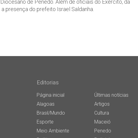
o Diocesano de Penedo. Além de oficiais do Exército, da
 a presença do prefeito Israel Saldanha.
Editorias
Página inicial
Últimas notícias
Alagoas
Artigos
Brasil/Mundo
Cultura
Esporte
Maceió
Meio Ambiente
Penedo