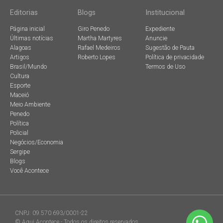
Editorias
Blogs
Institucional
Página inicial
Giro Penedo
Expediente
Últimas notícias
Martha Martyres
Anuncie
Alagoas
Rafael Medeiros
Sugestão de Pauta
Artigos
Roberto Lopes
Política de privacidade
Brasil/Mundo
Termos de Uso
Cultura
Esporte
Maceió
Meio Ambiente
Penedo
Política
Policial
Negócios/Economia
Sergipe
Blogs
Você Acontece
CNPJ: 09.570.693/0001-22
© Aqui Acontece - Todos os direitos reservados