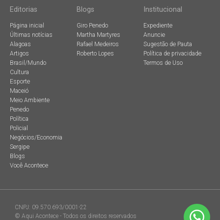
Editorias
Blogs
Institucional
Página inicial
Giro Penedo
Expediente
Últimas notícias
Martha Martyres
Anuncie
Alagoas
Rafael Medeiros
Sugestão de Pauta
Artigos
Roberto Lopes
Política de privacidade
Brasil/Mundo
Termos de Uso
Cultura
Esporte
Maceió
Meio Ambiente
Penedo
Política
Policial
Negócios/Economia
Sergipe
Blogs
Você Acontece
CNPJ: 09.570.693/0001-22
© Aqui Acontece - Todos os direitos reservados