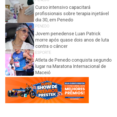
Curso intensivo capacitará
profissionais sobre terapia injetável
dia 30, em Penedo
PENEDO
Jovem penedense Luan Patrick
morre após quase dois anos de luta
contra o câncer
ESPORTE
Atleta de Penedo conquista segundo
lugar na Maratona Internacional de
Maceió