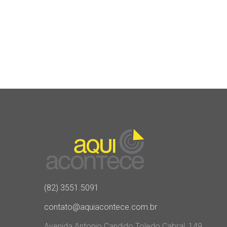
(82) 3551.5091
contato@aquiacontece.com.br
Avenida Antonio Candido Toledo Cabral, 149,