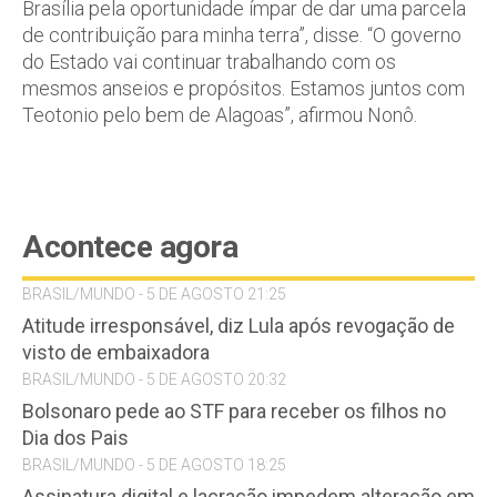
Brasília pela oportunidade ímpar de dar uma parcela
de contribuição para minha terra”, disse. “O governo
do Estado vai continuar trabalhando com os
mesmos anseios e propósitos. Estamos juntos com
Teotonio pelo bem de Alagoas”, afirmou Nonô.
Acontece agora
BRASIL/MUNDO - 5 DE AGOSTO 21:25
Atitude irresponsável, diz Lula após revogação de
visto de embaixadora
BRASIL/MUNDO - 5 DE AGOSTO 20:32
Bolsonaro pede ao STF para receber os filhos no
Dia dos Pais
BRASIL/MUNDO - 5 DE AGOSTO 18:25
Assinatura digital e lacração impedem alteração em