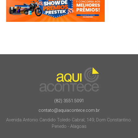
(82) 3551.5091
contato@aquiacontece.com.br
Avenida Antonio Candido Toledo Cabral, 149, Dom Constantino.
Penedo - Alagoas