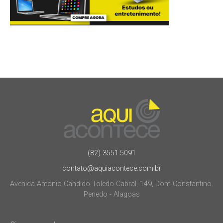
(82) 3551.5091
contato@aquiacontece.com.br
Avenida Antonio Candido Toledo Cabral, 149, Dom Constantino.
Penedo - Alagoas