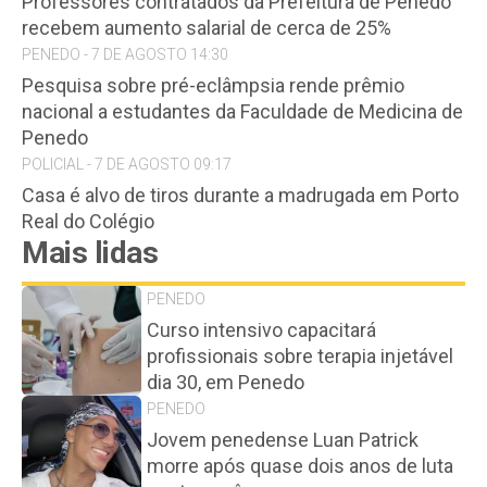
Professores contratados da Prefeitura de Penedo
recebem aumento salarial de cerca de 25%
PENEDO - 7 DE AGOSTO 14:30
Pesquisa sobre pré-eclâmpsia rende prêmio
nacional a estudantes da Faculdade de Medicina de
Penedo
POLICIAL - 7 DE AGOSTO 09:17
Casa é alvo de tiros durante a madrugada em Porto
Real do Colégio
Mais lidas
PENEDO
Curso intensivo capacitará
profissionais sobre terapia injetável
dia 30, em Penedo
PENEDO
Jovem penedense Luan Patrick
morre após quase dois anos de luta