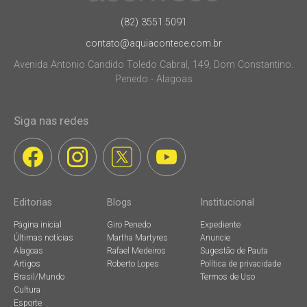
(82) 3551.5091
contato@aquiacontece.com.br
Avenida Antonio Candido Toledo Cabral, 149, Dom Constantino.
Penedo - Alagoas
Siga nas redes
Editorias
Blogs
Institucional
Página inicial
Giro Penedo
Expediente
Últimas notícias
Martha Martyres
Anuncie
Alagoas
Rafael Medeiros
Sugestão de Pauta
Artigos
Roberto Lopes
Política de privacidade
Brasil/Mundo
Termos de Uso
Cultura
Esporte