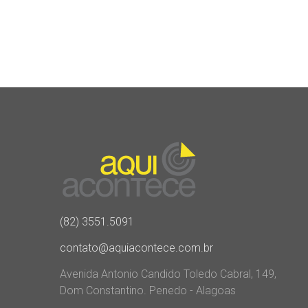
(82) 3551.5091
contato@aquiacontece.com.br
Avenida Antonio Candido Toledo Cabral, 149,
Dom Constantino. Penedo - Alagoas