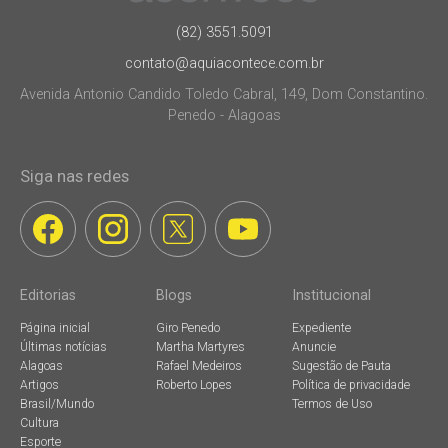
(82) 3551.5091
contato@aquiacontece.com.br
Avenida Antonio Candido Toledo Cabral, 149, Dom Constantino.
Penedo - Alagoas
Siga nas redes
Editorias
Blogs
Institucional
Página inicial
Giro Penedo
Expediente
Últimas notícias
Martha Martyres
Anuncie
Alagoas
Rafael Medeiros
Sugestão de Pauta
Artigos
Roberto Lopes
Política de privacidade
Brasil/Mundo
Termos de Uso
Cultura
Esporte