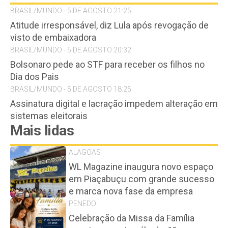
BRASIL/MUNDO - 5 DE AGOSTO 21:25
Atitude irresponsável, diz Lula após revogação de
visto de embaixadora
BRASIL/MUNDO - 5 DE AGOSTO 20:32
Bolsonaro pede ao STF para receber os filhos no
Dia dos Pais
BRASIL/MUNDO - 5 DE AGOSTO 18:25
Assinatura digital e lacração impedem alteração em
sistemas eleitorais
Mais lidas
ALAGOAS
WL Magazine inaugura novo espaço
em Piaçabuçu com grande sucesso
e marca nova fase da empresa
PENEDO
Celebração da Missa da Família