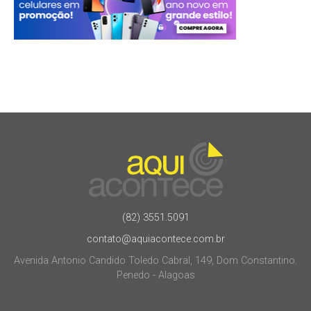
(82) 3551.5091
contato@aquiacontece.com.br
Avenida Antonio Candido Toledo Cabral, 149, Dom Constantino.
Penedo - Alagoas