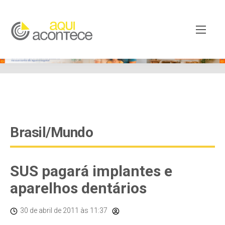
google-site-verification=EjSe5c8YipkwGd6E7NrnqocbcNz-
Xy8lpYSLnxw-AX8 google-site-verification:
googleb82de9a22cec23e8.html
Brasil/Mundo
SUS pagará implantes e
aparelhos dentários
30 de abril de 2011
às 11:37