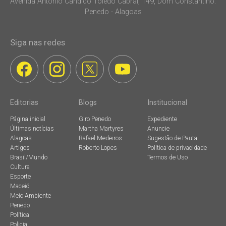
Avenida Antonio Candido Toledo Cabral, 149, Dom Constantino.
Penedo - Alagoas
Siga nas redes
Editorias
Blogs
Institucional
Página inicial
Giro Penedo
Expediente
Últimas notícias
Martha Martyres
Anuncie
Alagoas
Rafael Medeiros
Sugestão de Pauta
Artigos
Roberto Lopes
Política de privacidade
Brasil/Mundo
Termos de Uso
Cultura
Esporte
Maceió
Meio Ambiente
Penedo
Política
Policial