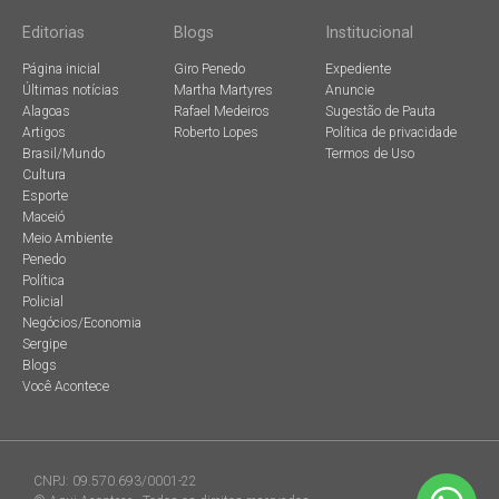
Editorias
Blogs
Institucional
Página inicial
Giro Penedo
Expediente
Últimas notícias
Martha Martyres
Anuncie
Alagoas
Rafael Medeiros
Sugestão de Pauta
Artigos
Roberto Lopes
Política de privacidade
Brasil/Mundo
Termos de Uso
Cultura
Esporte
Maceió
Meio Ambiente
Penedo
Política
Policial
Negócios/Economia
Sergipe
Blogs
Você Acontece
CNPJ: 09.570.693/0001-22