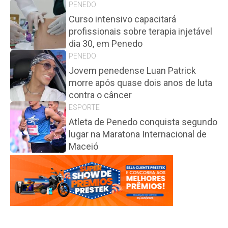
PENEDO
Curso intensivo capacitará
profissionais sobre terapia injetável
dia 30, em Penedo
PENEDO
Jovem penedense Luan Patrick
morre após quase dois anos de luta
contra o câncer
ESPORTE
Atleta de Penedo conquista segundo
lugar na Maratona Internacional de
Maceió