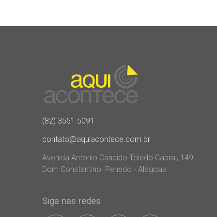
(82) 3551.5091
contato@aquiacontece.com.br
Avenida Antonio Candido Toledo Cabral, 149,
Dom Constantino. Penedo - Alagoas
Siga nas redes