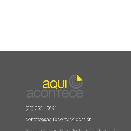
(82) 3551.5091
contato@aquiacontece.com.br
Avenida Antonio Candido Toledo Cabral, 149,