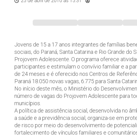
25 de abril de 2010
às 15:31
Jovens de 15 a 17 anos integrantes de famílias bene
sociais, do Paraná, Santa Catarina e Rio Grande do 
Projovem Adolescente. O programa oferece ativid
participantes e estimulam o convívio familiar e a p
de 24 meses e é oferecido nos Centros de Referênc
Paraná 18.050 novas vagas, 6.775 para Santa Catarin
No início deste mês, o Ministério do Desenvolvime
número de vagas do Projovem Adolescente para tod
municípios.
A política de assistência social, desenvolvida no â
a saúde e a previdência social, organiza-se em pro
de risco por meio do desenvolvimento de potencial
fortalecimento de vínculos familiares e comunitário