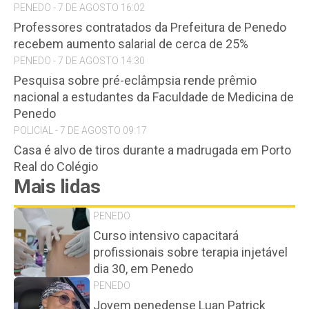
PENEDO - 7 DE AGOSTO 16:02
Professores contratados da Prefeitura de Penedo
recebem aumento salarial de cerca de 25%
PENEDO - 7 DE AGOSTO 14:30
Pesquisa sobre pré-eclâmpsia rende prêmio
nacional a estudantes da Faculdade de Medicina de
Penedo
POLICIAL - 7 DE AGOSTO 09:17
Casa é alvo de tiros durante a madrugada em Porto
Real do Colégio
Mais lidas
PENEDO
Curso intensivo capacitará
profissionais sobre terapia injetável
dia 30, em Penedo
PENEDO
Jovem penedense Luan Patrick