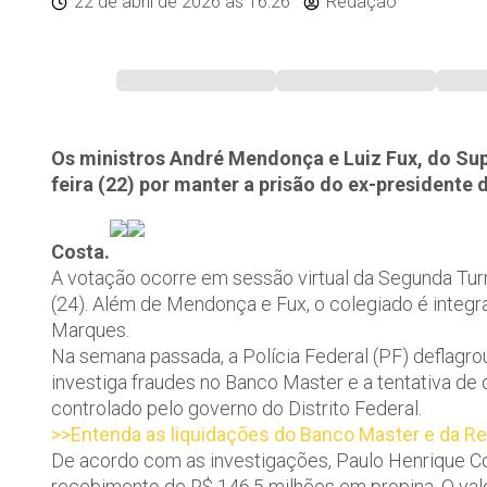
22 de abril de 2026
às 16:26
Redação
Os ministros André Mendonça e Luiz Fux, do Sup
feira (22) por manter a prisão do ex-presidente
Costa.
A votação ocorre em sessão virtual da Segunda Turm
(24). Além de Mendonça e Fux, o colegiado é integr
Marques.
Na semana passada, a Polícia Federal (PF) deflagr
investiga fraudes no Banco Master e a tentativa de 
controlado pelo governo do Distrito Federal.
>>Entenda as liquidações do Banco Master e da R
De acordo com as investigações, Paulo Henrique Co
recebimento de R$ 146,5 milhões em propina. O val