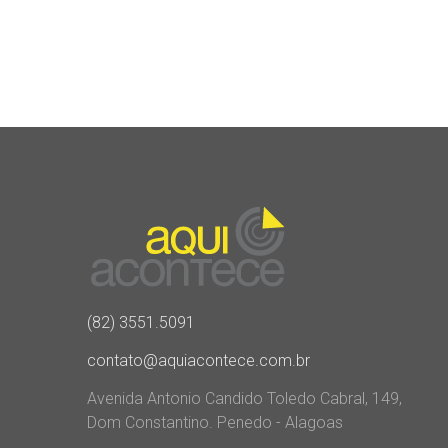
(82) 3551.5091
contato@aquiacontece.com.br
Avenida Antonio Candido Toledo Cabral, 149,
Dom Constantino. Penedo - Alagoas