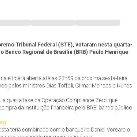
remo Tribunal Federal (STF), votaram nesta quarta-
 do Banco Regional de Brasília (BRB) Paulo Henrique
a e ficará aberta até as 23h59 da próxima sexta-feira
ado pelos ministros Dias Toffoli, Gilmar Mendes e Nunes
ou a quarta fase da Operação Compliance Zero, que
compra da instituição financeira pelo BRB, banco público
eag
sta teria combinado com o banqueiro Daniel Vorcaro o
or seria repassado por meio de imóveis.