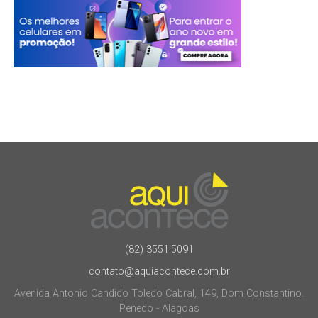
(82) 3551.5091
contato@aquiacontece.com.br
Avenida Antonio Candido Toledo Cabral, 149, Dom Constantino.
Penedo - Alagoas