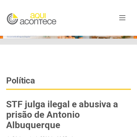
google-site-verification=EjSe5c8YipkwGd6E7NrnqocbcNz-
Xy8lpYSLnxw-AX8 google-site-verification:
googleb82de9a22cec23e8.html
Política
STF julga ilegal e abusiva a
prisão de Antonio
Albuquerque