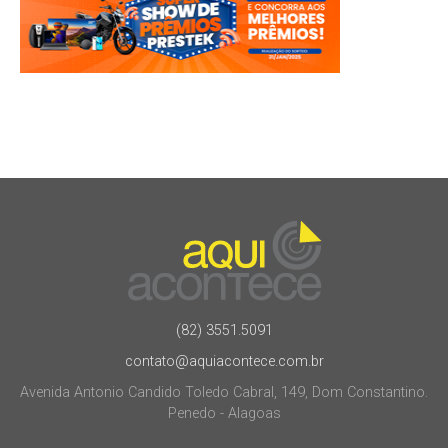
(82) 3551.5091
contato@aquiacontece.com.br
Avenida Antonio Candido Toledo Cabral, 149, Dom Constantino.
Penedo - Alagoas