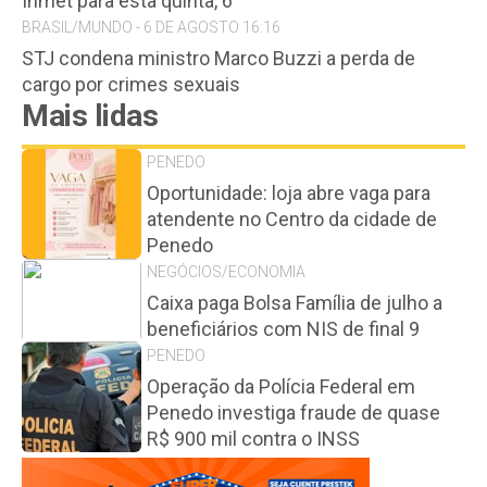
Inmet para esta quinta, 6
BRASIL/MUNDO - 6 DE AGOSTO 16:16
STJ condena ministro Marco Buzzi a perda de
cargo por crimes sexuais
Mais lidas
PENEDO
Oportunidade: loja abre vaga para
atendente no Centro da cidade de
Penedo
NEGÓCIOS/ECONOMIA
Caixa paga Bolsa Família de julho a
beneficiários com NIS de final 9
PENEDO
Operação da Polícia Federal em
Penedo investiga fraude de quase
R$ 900 mil contra o INSS