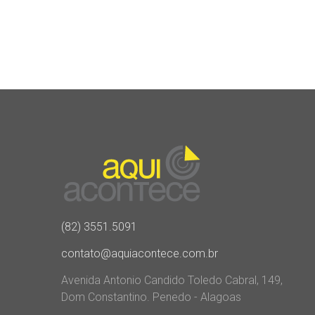
(82) 3551.5091
contato@aquiacontece.com.br
Avenida Antonio Candido Toledo Cabral, 149,
Dom Constantino. Penedo - Alagoas