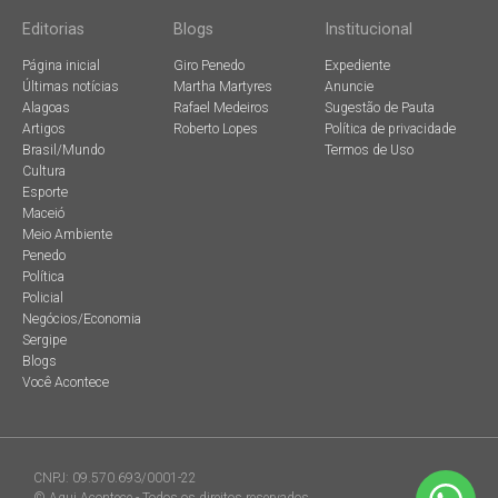
Editorias
Blogs
Institucional
Página inicial
Giro Penedo
Expediente
Últimas notícias
Martha Martyres
Anuncie
Alagoas
Rafael Medeiros
Sugestão de Pauta
Artigos
Roberto Lopes
Política de privacidade
Brasil/Mundo
Termos de Uso
Cultura
Esporte
Maceió
Meio Ambiente
Penedo
Política
Policial
Negócios/Economia
Sergipe
Blogs
Você Acontece
CNPJ: 09.570.693/0001-22
© Aqui Acontece - Todos os direitos reservados