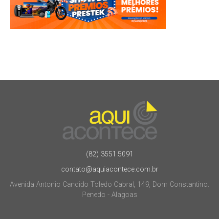
(82) 3551.5091
contato@aquiacontece.com.br
Avenida Antonio Candido Toledo Cabral, 149, Dom Constantino.
Penedo - Alagoas