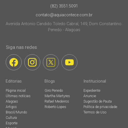
(82) 3551.5091
contato@aquiacontece.com.br
Avenida Antonio Candido Toledo Cabral, 149, Dom Constantino.
Penedo - Alagoas
Siga nas redes
Editorias
Blogs
Institucional
Página inicial
Giro Penedo
Expediente
Últimas notícias
Martha Martyres
Anuncie
Alagoas
Rafael Medeiros
Sugestão de Pauta
Artigos
Roberto Lopes
Política de privacidade
Brasil/Mundo
Termos de Uso
Cultura
Esporte