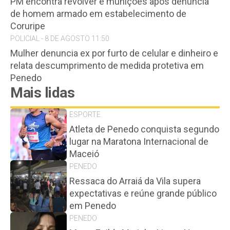
PM encontra revólver e munições após denúncia
de homem armado em estabelecimento de
Coruripe
POLICIAL - 8 DE AGOSTO 11:50
Mulher denuncia ex por furto de celular e dinheiro e
relata descumprimento de medida protetiva em
Penedo
Mais lidas
ESPORTE
Atleta de Penedo conquista segundo
lugar na Maratona Internacional de
Maceió
PENEDO
Ressaca do Arraiá da Vila supera
expectativas e reúne grande público
em Penedo
PENEDO