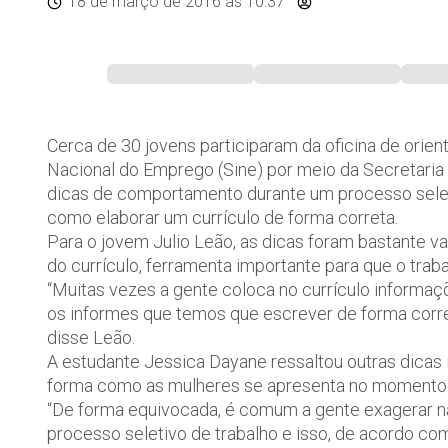
18 de março de 2016
às 10:37
Cerca de 30 jovens participaram da oficina de ori
Nacional do Emprego (Sine) por meio da Secretaria
dicas de comportamento durante um processo seleti
como elaborar um currículo de forma correta.
Para o jovem Julio Leão, as dicas foram bastante v
do currículo, ferramenta importante para que o tra
“Muitas vezes a gente coloca no currículo informaç
os informes que temos que escrever de forma corret
disse Leão.
A estudante Jessica Dayane ressaltou outras dicas 
forma como as mulheres se apresenta no momento
“De forma equivocada, é comum a gente exagerar 
processo seletivo de trabalho e isso, de acordo com