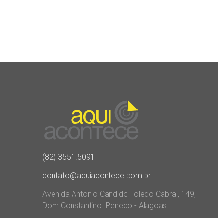
(82) 3551.5091
contato@aquiacontece.com.br
Avenida Antonio Candido Toledo Cabral, 149,
Dom Constantino. Penedo - Alagoas