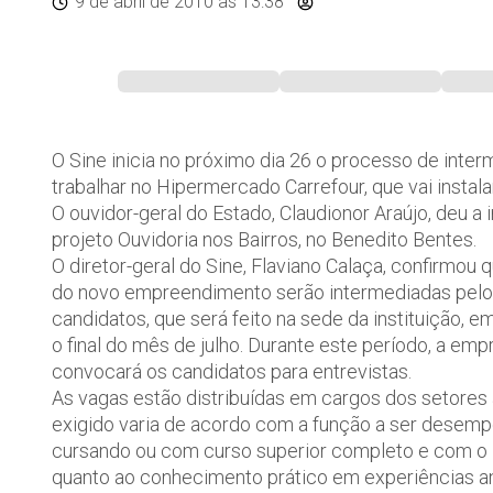
9 de abril de 2010
às 13:38
O Sine inicia no próximo dia 26 o processo de inte
trabalhar no Hipermercado Carrefour, que vai instal
O ouvidor-geral do Estado, Claudionor Araújo, deu a 
projeto Ouvidoria nos Bairros, no Benedito Bentes.
O diretor-geral do Sine, Flaviano Calaça, confirmo
do novo empreendimento serão intermediadas pelo 
candidatos, que será feito na sede da instituição, em
o final do mês de julho. Durante este período, a emp
convocará os candidatos para entrevistas.
As vagas estão distribuídas em cargos dos setores 
exigido varia de acordo com a função a ser desem
cursando ou com curso superior completo e com o 
quanto ao conhecimento prático em experiências an