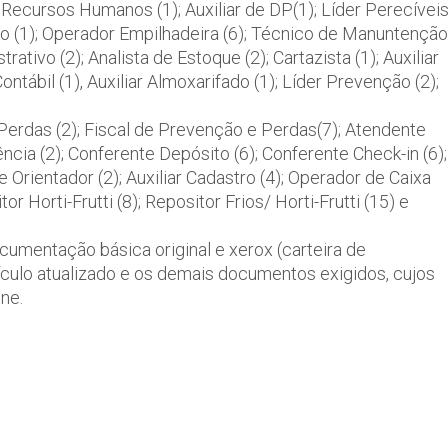
 Recursos Humanos (1); Auxiliar de DP(1); Líder Perecívei
pósito (1); Operador Empilhadeira (6); Técnico de Manuntenção
trativo (2); Analista de Estoque (2); Cartazista (1); Auxiliar
tábil (1), Auxiliar Almoxarifado (1); Líder Prevenção (2);
Perdas (2); Fiscal de Prevenção e Perdas(7); Atendente
ncia (2); Conferente Depósito (6); Conferente Check-in (6);
e Orientador (2); Auxiliar Cadastro (4); Operador de Caixa
or Horti-Frutti (8); Repositor Frios/ Horti-Frutti (15) e
cumentação básica original e xerox (carteira de
ículo atualizado e os demais documentos exigidos, cujos
ne.