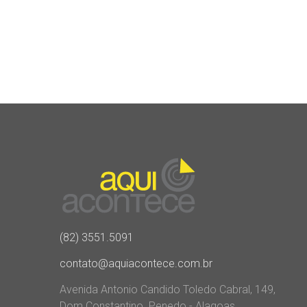
(82) 3551.5091
contato@aquiacontece.com.br
Avenida Antonio Candido Toledo Cabral, 149,
Dom Constantino. Penedo - Alagoas