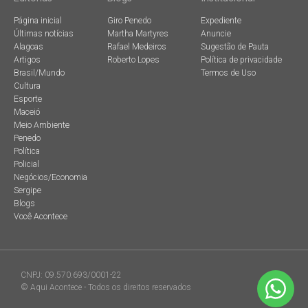
Página inicial
Giro Penedo
Expediente
Últimas notícias
Martha Martyres
Anuncie
Alagoas
Rafael Medeiros
Sugestão de Pauta
Artigos
Roberto Lopes
Política de privacidade
Brasil/Mundo
Termos de Uso
Cultura
Esporte
Maceió
Meio Ambiente
Penedo
Política
Policial
Negócios/Economia
Sergipe
Blogs
Você Acontece
CNPJ: 09.570.693/0001-22
© Aqui Acontece - Todos os direitos reservados