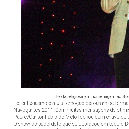
Festa religiosa em homenagem ao Bo
Fé, entusiasmo e muita emoção coroaram de forma 
Navegantes 2011. Com muitas mensagens de otimi
Padre/Cantor Fábio de Melo fechou com chave de ou
O show do sacerdote que se destacou em todo o Bra