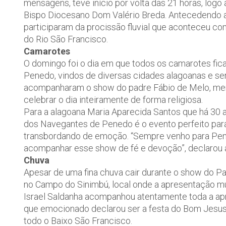
mensagens, teve início por volta das 21 horas, log
Bispo Diocesano Dom Valério Breda. Antecedendo a 
participaram da procissão fluvial que aconteceu 
do Rio São Francisco.
Camarotes
O domingo foi o dia em que todos os camarotes fi
Penedo, vindos de diversas cidades alagoanas e ser
acompanharam o show do padre Fábio de Melo, menc
celebrar o dia inteiramente de forma religiosa.
Para a alagoana Maria Aparecida Santos que há 30 
dos Navegantes de Penedo é o evento perfeito para
transbordando de emoção. “Sempre venho para Pene
acompanhar esse show de fé e devoção”, declarou a 
Chuva
Apesar de uma fina chuva cair durante o show do Pa
no Campo do Sinimbú, local onde a apresentação music
Israel Saldanha acompanhou atentamente toda a apr
que emocionado declarou ser a festa do Bom Jesus
todo o Baixo São Francisco.