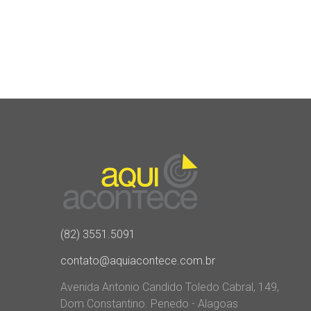
(82) 3551.5091
contato@aquiacontece.com.br
Avenida Antonio Candido Toledo Cabral, 149,
Dom Constantino. Penedo - Alagoas