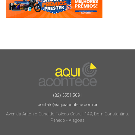
(82) 3551.5091
contato@aquiacontece.com.br
Avenida Antonio Candido Toledo Cabral, 149, Dom Constantino.
Penedo - Alagoas