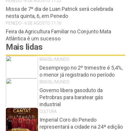
PENEDO - 6 DE AGOSTO 11:22
Missa de 7º dia de Luan Patrick será celebrada
nesta quinta, 6, em Penedo
PENEDO - 6 DE AGOSTO 11:16
Feira da Agricultura Familiar no Conjunto Mata
Atlântica é um sucesso
Mais lidas
BRASIL/MUNDO
Desemprego no 2º trimestre é 5,4%,
o menor já registrado no período
BRASIL/MUNDO
Governo libera gasoduto da
Petrobras para baratear gás
industrial
CULTURA
Imperial Coro do Penedo
representará a cidade na 24ª edição