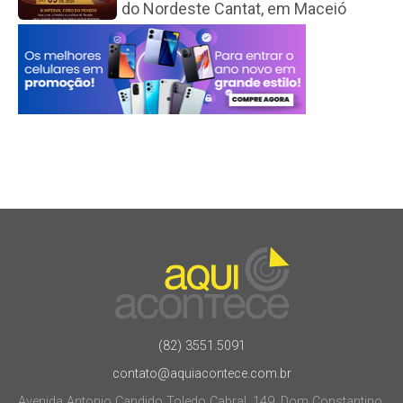
do Nordeste Cantat, em Maceió
(82) 3551.5091
contato@aquiacontece.com.br
Avenida Antonio Candido Toledo Cabral, 149, Dom Constantino.