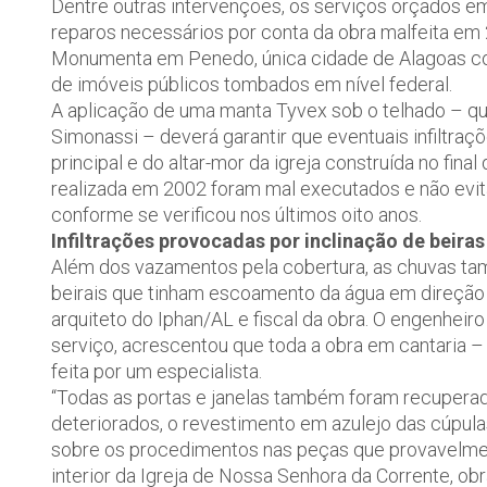
Dentre outras intervenções, os serviços orçados em
reparos necessários por conta da obra malfeita em 
Monumenta em Penedo, única cidade de Alagoas c
de imóveis públicos tombados em nível federal.
A aplicação de uma manta Tyvex sob o telhado – qu
Simonassi – deverá garantir que eventuais infiltra
principal e do altar-mor da igreja construída no final
realizada em 2002 foram mal executados e não evitar
conforme se verificou nos últimos oito anos.
Infiltrações provocadas por inclinação de beiras
Além dos vazamentos pela cobertura, as chuvas també
beirais que tinham escoamento da água em direção 
arquiteto do Iphan/AL e fiscal da obra. O engenheiro
serviço, acrescentou que toda a obra em cantaria – 
feita por um especialista.
“Todas as portas e janelas também foram recuperad
deteriorados, o revestimento em azulejo das cúpula
sobre os procedimentos nas peças que provavelmen
interior da Igreja de Nossa Senhora da Corrente, o