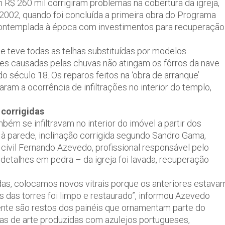
 R$ 260 mil corrigiram problemas na cobertura da igreja,
2002, quando foi concluída a primeira obra do Programa
ontemplada à época com investimentos para recuperação
e teve todas as telhas substituídas por modelos
ções causadas pelas chuvas não atingam os fôrros da nave
 do século 18. Os reparos feitos na ‘obra de arranque’
am a ocorrência de infiltrações no interior do templo,
 corrigidas
m se infiltravam no interior do imóvel a partir dos
à parede, inclinação corrigida segundo Sandro Gama,
 civil Fernando Azevedo, profissional responsável pelo
detalhes em pedra – da igreja foi lavada, recuperação
as, colocamos novos vitrais porque os anteriores estava
s das torres foi limpo e restaurado”, informou Azevedo
te são restos dos painéis que ornamentam parte do
bras de arte produzidas com azulejos portugueses,