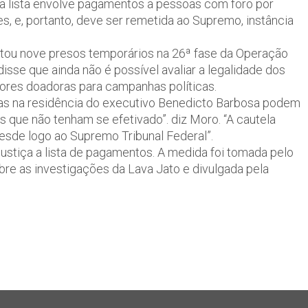
 a lista envolve pagamentos a pessoas com foro por
, e, portanto, deve ser remetida ao Supremo, instância
bertou nove presos temporários na 26ª fase da Operação
isse que ainda não é possível avaliar a legalidade dos
res doadoras para campanhas políticas.
as na residência do executivo Benedi­cto Barbosa podem
 que não tenham se efetivado”. diz Moro. “A cautela
sde logo ao Supremo Tribunal Federal”.
ustiça a lista de pagamentos. A medida foi tomada pelo
bre as investigações da Lava Jato e divulgada pela