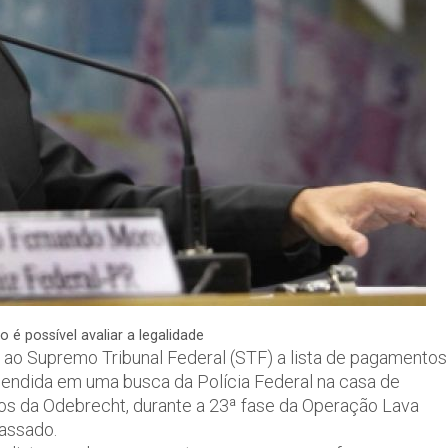
o é possível avaliar a legalidade
) ao Supremo Tribunal Federal (STF) a lista de pagamentos
reendida em uma busca da Polícia Federal na casa de
vos da Odebrecht, durante a 23ª fase da Operação Lava
assado.