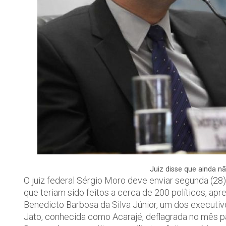
Juiz disse que ainda nã
O juiz federal Sérgio Moro deve enviar segunda (28
que teriam sido feitos a cerca de 200 políticos, ap
Benedicto Barbosa da Silva Júnior, um dos executi
Jato, conhecida como Acarajé, deflagrada no mês p