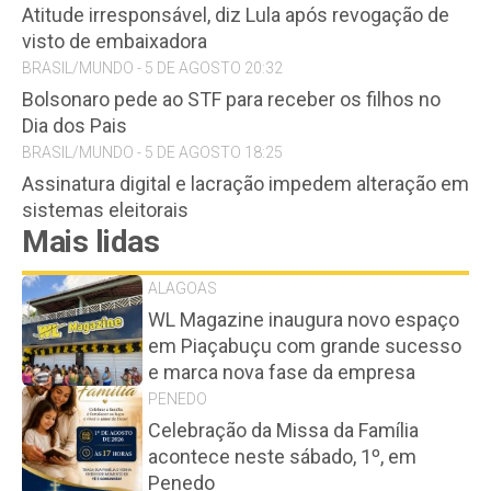
Atitude irresponsável, diz Lula após revogação de
visto de embaixadora
BRASIL/MUNDO - 5 DE AGOSTO 20:32
Bolsonaro pede ao STF para receber os filhos no
Dia dos Pais
BRASIL/MUNDO - 5 DE AGOSTO 18:25
Assinatura digital e lacração impedem alteração em
sistemas eleitorais
Mais lidas
ALAGOAS
WL Magazine inaugura novo espaço
em Piaçabuçu com grande sucesso
e marca nova fase da empresa
PENEDO
Celebração da Missa da Família
acontece neste sábado, 1º, em
Penedo