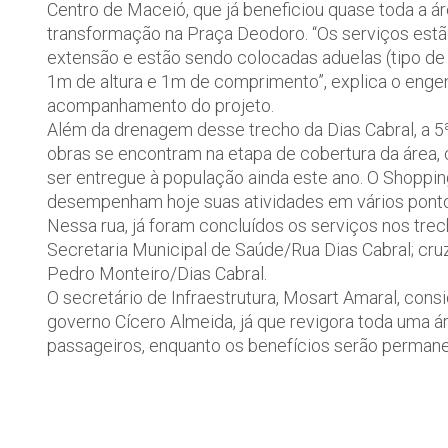
Centro de Maceió, que já beneficiou quase toda a á
transformação na Praça Deodoro. “Os serviços est
extensão e estão sendo colocadas aduelas (tipo de
1m de altura e 1m de comprimento”, explica o engen
acompanhamento do projeto.
Além da drenagem desse trecho da Dias Cabral, a 5ª
obras se encontram na etapa de cobertura da área,
ser entregue à população ainda este ano. O Shoppi
desempenham hoje suas atividades em vários ponto
Nessa rua, já foram concluídos os serviços nos tre
Secretaria Municipal de Saúde/Rua Dias Cabral; cru
Pedro Monteiro/Dias Cabral.
O secretário de Infraestrutura, Mosart Amaral, con
governo Cícero Almeida, já que revigora toda uma ár
passageiros, enquanto os benefícios serão permanen