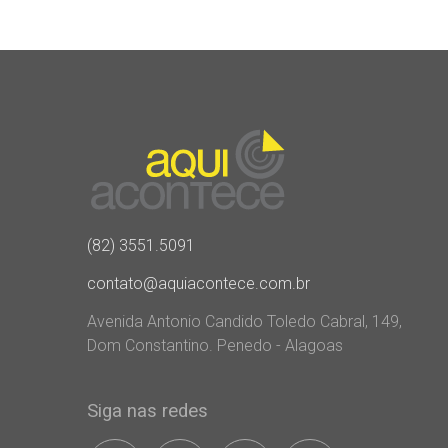
(82) 3551.5091
contato@aquiacontece.com.br
Avenida Antonio Candido Toledo Cabral, 149,
Dom Constantino. Penedo - Alagoas
Siga nas redes